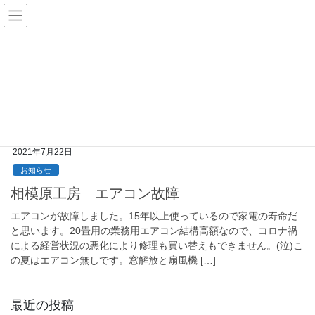
コ
ナ
ン
ビ
テ
ゲ
ン
ー
2021年7月
ツ
シ
へ
ョ
ス
ン
HOME
2021年7月
キ
に
ッ
移
プ
動
2021年7月22日
お知らせ
相模原工房 エアコン故障
エアコンが故障しました。15年以上使っているので家電の寿命だ
と思います。20畳用の業務用エアコン結構高額なので、コロナ禍
による経営状況の悪化により修理も買い替えもできません。(泣)こ
の夏はエアコン無しです。窓解放と扇風機 […]
最近の投稿